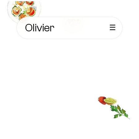
Olivier
☰